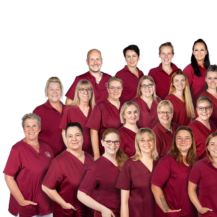
Diabetes Schwerp
Palliativ Care
Kostenlose
Pflegeberatung
Allgemeine berat
Dienste
Vermittlung von a
Serviceleistungen