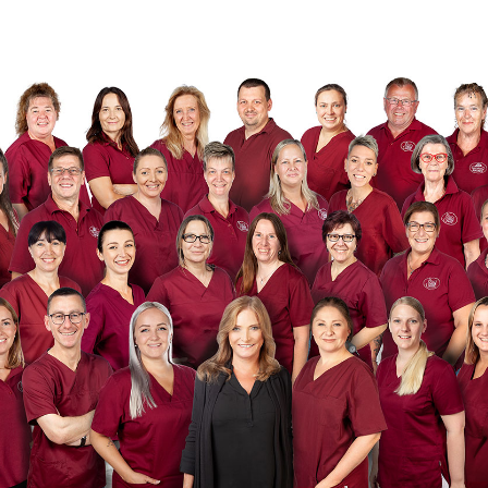
unkt
ende
nderen