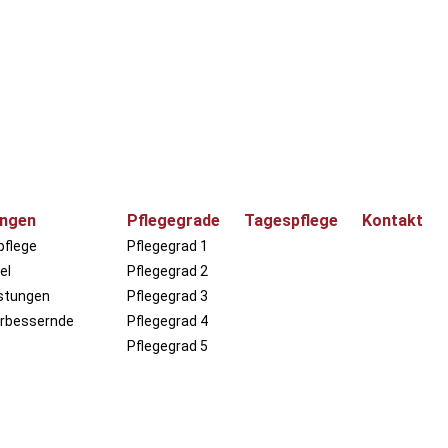
ungen
Pflegegrade
Tagespflege
Kontakt
pflege
Pflegegrad 1
el
Pflegegrad 2
istungen
Pflegegrad 3
rbessernde
Pflegegrad 4
Pflegegrad 5