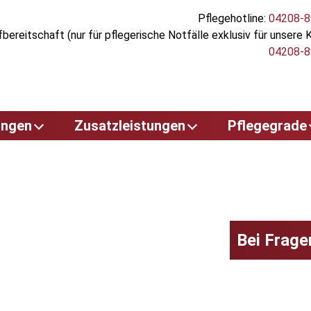
Pflegehotline:
04208-8
bereitschaft (nur für pflegerische Notfälle exklusiv für unsere 
04208-8
ungen
Zusatzleistungen
Pflegegrade
e
Verhinderungspflege
Pflegegrad 1
t
Pflegehilfsmittel
Pflegegrad 2
Entlastungsleistungen
Pflegegrad 3
Bei Frage
Wohnumfeldverbessern
Pflegegrad 4
he
de Maßnahmen
Pflegegrad 5
Kurzzeitpflege