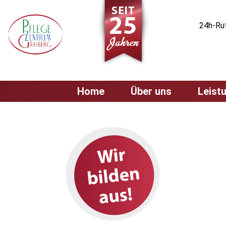
24h-Ruf
Home
Über uns
Leist
Behandlungspfleg
Leistungsübersich
Grundpflegerische
Versorgung
Hauswirtschaftlic
Versorgung